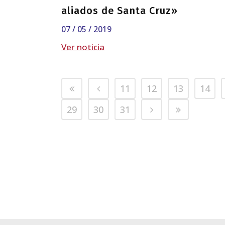
aliados de Santa Cruz»
07 / 05 / 2019
Ver noticia
11
12
13
14
29
30
31