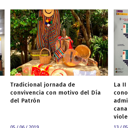
Tradicional jornada de
La I
convivencia con motivo del Día
cono
del Patrón
admi
cana
viol
ámbi
05 / 06 / 2019
13 / 0