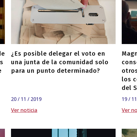
de
¿Es posible delegar el voto en
Magn
ís
una junta de la comunidad solo
conse
e
para un punto determinado?
otro
los 
del 
20 / 11 / 2019
19 / 1
Ver noticia
Ver no