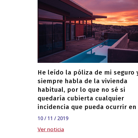
He leído la póliza de mi seguro 
siempre habla de la vivienda
habitual, por lo que no sé si
quedaría cubierta cualquier
incidencia que pueda ocurrir en
la vivienda que tengo en alquile
10 / 11 / 2019
vacacional…
Ver noticia