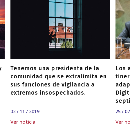
y
Tenemos una presidenta de la
Los 
comunidad que se extralimita en
tine
sus funciones de vigilancia a
adap
extremos insospechados.
Digit
sept
r
02 / 11 / 2019
25 / 0
Ver noticia
Ver no