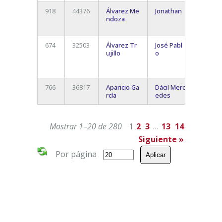
918
44376
Álvarez Me
Jonathan
San
ndoza
Cristó
La Lag
674
32503
Álvarez Tr
José Pabl
Playa 
ujillo
o
Arena 
Santia
Del Te
766
36817
Aparicio Ga
Dácil Merc
rcía
edes
Mostrar 1–20 de 280
1
2
3
…
13
14
Siguiente »
Por página