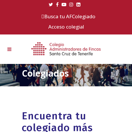
Busca tu AFColegiado
Acceso colegial
Colegiados
Encuentra tu
colegiado más