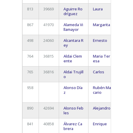
813
39669
Aguirre Ro
Laura
Santa 
dríguez
de Ten
867
41970
Alameda Vi
Margarita
Santa 
llamayor
de Ten
498
24060
Alcantara R
Ernesto
Santa 
ey
De Ten
764
36815
Aldai Clem
Maria Ter
Santa 
ente
esa
De Ten
765
36816
Aldai Trujill
Carlos
Santa 
o
De Ten
958
Alonso Día
Rubén Ma
San
z
cario
Cristó
La Lag
890
42694
Alonso Feb
Alejandro
Santa 
les
De Ten
841
40858
Álvarez Ca
Enrique
S/c De
brera
Teneri