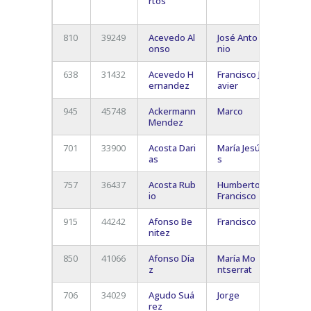
rtos
Las
Améric
810
39249
Acevedo Al
José Anto
San Mi
onso
nio
De Ab
638
31432
Acevedo H
Francisco J
Los
ernandez
avier
Realej
945
45748
Ackermann
Marco
Adeje
Mendez
701
33900
Acosta Dari
María Jesú
-
as
s
757
36437
Acosta Rub
Humberto
S/c De
io
Francisco
Teneri
915
44242
Afonso Be
Francisco
Santa 
nitez
de Ten
850
41066
Afonso Día
María Mo
Los
z
ntserrat
Cristi
706
34029
Agudo Suá
Jorge
Puerto
rez
La Cru