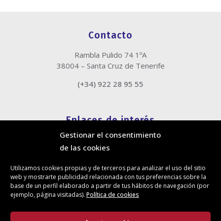
Contacto
Rambla Pulido 74 1ºA
38004 – Santa Cruz de Tenerife
(+34) 922 28 95 55
Enlaces de interés
Gestionar el consentimiento
Política de cookies
de las cookies
Política de privacidad
Información legal
Utilizamos cookies propias y de terceros para analizar el uso del sitio
Canal de denuncias
web y mostrarte publicidad relacionada con tus preferencias sobre la
Protección de privacidad en redes sociales
base de un perfil elaborado a partir de tus hábitos de navegación (por
ejemplo, página visitadas).
Política de cookies
Síguenos