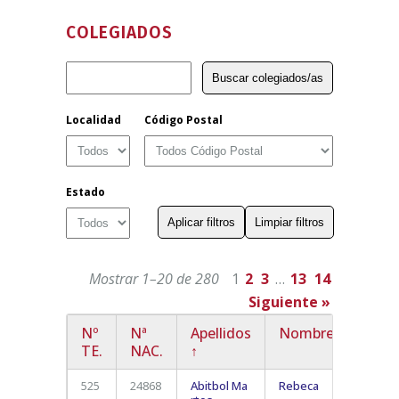
COLEGIADOS
Localidad
Código Postal
Estado
Mostrar 1–20 de 280
1
2
3
…
13
14
Siguiente »
Nº
Nª
Apellidos
Nombre
Local
TE.
NAC.
↑
525
24868
Abitbol Ma
Rebeca
Playa 