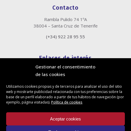
Contacto
Rambla Pulido 74 1ºA
38004 – Santa Cruz de Tenerife
(+34) 922 28 95 55
Enlaces de interés
Gestionar el consentimiento
Política de cookies
de las cookies
Política de privacidad
Información legal
Utilizamos cookies propias y de terceros para analizar el uso del sitio
Canal de denuncias
web y mostrarte publicidad relacionada con tus preferencias sobre la
Protección de privacidad en redes sociales
base de un perfil elaborado a partir de tus hábitos de navegación (por
ejemplo, página visitadas).
Política de cookies
Síguenos
Aceptar cookies