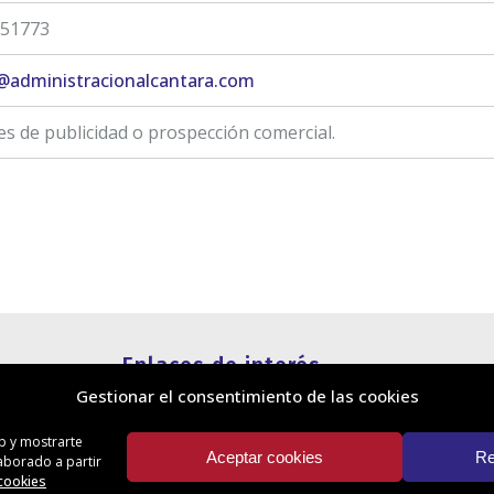
51773
administracionalcantara.com
es de publicidad o prospección comercial.
Enlaces de interés
Gestionar el consentimiento de las cookies
Política de cookies
Política de privacidad
eb y mostrarte
Información legal
Aceptar cookies
Re
laborado a partir
Canal de denuncias
 cookies