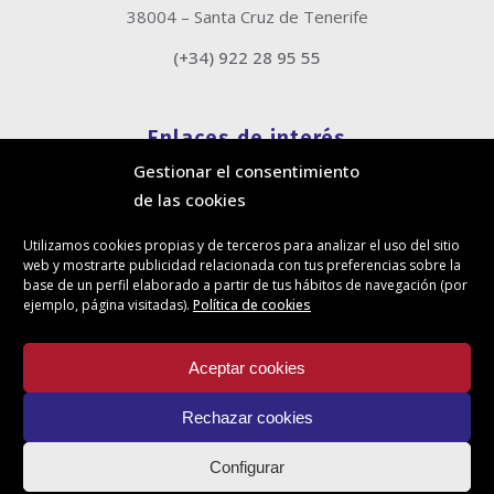
38004 – Santa Cruz de Tenerife
(+34) 922 28 95 55
Enlaces de interés
Gestionar el consentimiento
Política de cookies
de las cookies
Política de privacidad
Información legal
Utilizamos cookies propias y de terceros para analizar el uso del sitio
Canal de denuncias
web y mostrarte publicidad relacionada con tus preferencias sobre la
Protección de privacidad en redes sociales
base de un perfil elaborado a partir de tus hábitos de navegación (por
ejemplo, página visitadas).
Política de cookies
Síguenos
Aceptar cookies
Rechazar cookies
Actualidad
Configurar
Contacto