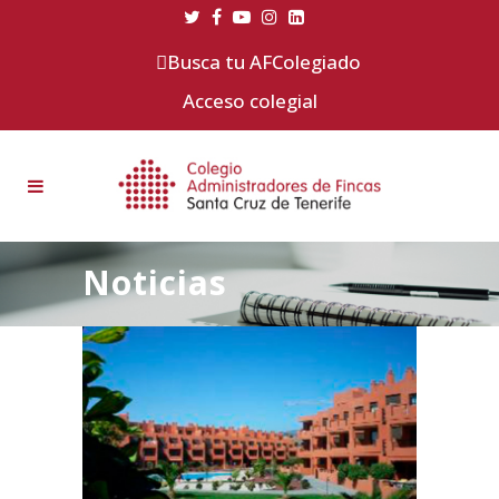
Busca tu AFColegiado
Acceso colegial
Noticias