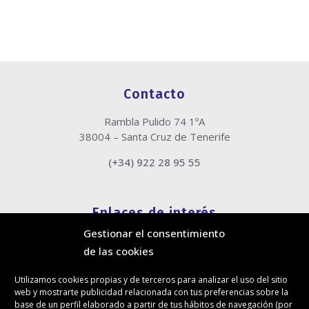
Contacto
Rambla Pulido 74 1ºA
38004 – Santa Cruz de Tenerife
(+34) 922 28 95 55
Enlaces de interés
Gestionar el consentimiento
Política de cookies
de las cookies
Política de privacidad
Información legal
Utilizamos cookies propias y de terceros para analizar el uso del sitio
Canal de denuncias
web y mostrarte publicidad relacionada con tus preferencias sobre la
Protección de privacidad en redes sociales
base de un perfil elaborado a partir de tus hábitos de navegación (por