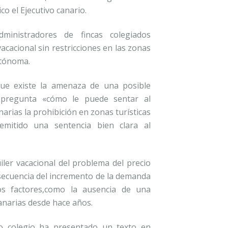
o el Ejecutivo canario.
ministradores de fincas colegiados
acacional sin restricciones en las zonas
utónoma.
ue existe la amenaza de una posible
se pregunta «cómo le puede sentar al
narias la prohibición en zonas turísticas
o emitido una sentencia bien clara al
iler vacacional del problema del precio
onsecuencia del incremento de la demanda
os factores,como la ausencia de una
Canarias desde hace años.
ro colegio ha presentado un texto en