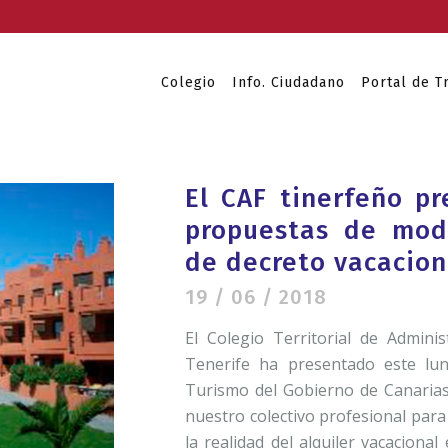
Colegio
Info. Ciudadano
Portal de T
El CAF tinerfeño p
propuestas de modi
de decreto vacacion
19 / 06 / 2018
El Colegio Territorial de Admin
Tenerife ha presentado este lun
Turismo del Gobierno de Canaria
nuestro colectivo profesional par
la realidad del alquiler vacaciona