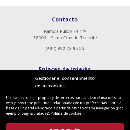
Contacto
Rambla Pulido 74 1ºA
38004 – Santa Cruz de Tenerife
(+34) 922 28 95 55
Enlaces de interés
Gestionar el consentimiento
Política de cookies
de las cookies
Política de privacidad
Información legal
Utilizamos cookies propias y de terceros para analizar el uso del sitio
Canal de denuncias
web y mostrarte publicidad relacionada con tus preferencias sobre la
Protección de privacidad en redes sociales
base de un perfil elaborado a partir de tus hábitos de navegación (por
ejemplo, página visitadas).
Política de cookies
Síguenos
Aceptar cookies