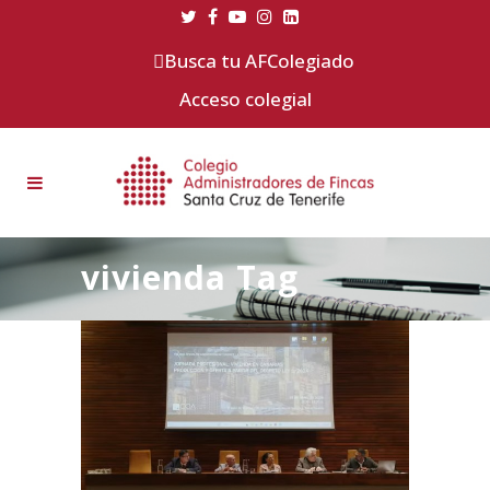
Busca tu AFColegiado
Acceso colegial
vivienda Tag