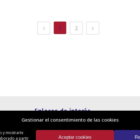
1
2
Enlaces de interés
Gestionar el consentimiento de las cookies
Política de cookies
Política de privacidad
eb y mostrarte
Información legal
Aceptar cookies
Re
laborado a partir