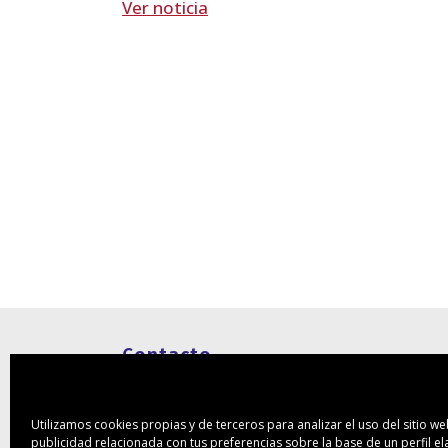
Ver noticia
Contacto
Rambla Pulido 74 1ºA
38004 – Santa Cruz de Tenerife
Utilizamos cookies propias y de terceros para analizar el uso del sitio w
publicidad relacionada con tus preferencias sobre la base de un perfil e