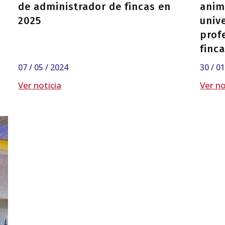
de administrador de fincas en
anim
2025
unive
prof
finc
07 / 05 / 2024
30 / 0
Ver noticia
Ver no