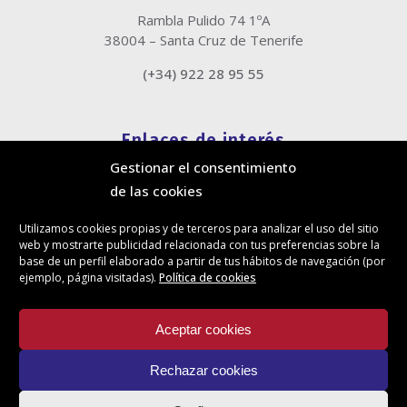
Rambla Pulido 74 1ºA
38004 – Santa Cruz de Tenerife
(+34) 922 28 95 55
Enlaces de interés
Gestionar el consentimiento
Política de cookies
de las cookies
Política de privacidad
Información legal
Utilizamos cookies propias y de terceros para analizar el uso del sitio
Canal de denuncias
web y mostrarte publicidad relacionada con tus preferencias sobre la
Protección de privacidad en redes sociales
base de un perfil elaborado a partir de tus hábitos de navegación (por
ejemplo, página visitadas).
Política de cookies
Síguenos
Aceptar cookies
Rechazar cookies
Actualidad