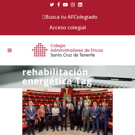
Busca tu AFColegiado
Acceso colegial
rehabilitación
energética Tag