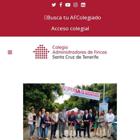
Busca tu AFColegiado
Acceso colegial