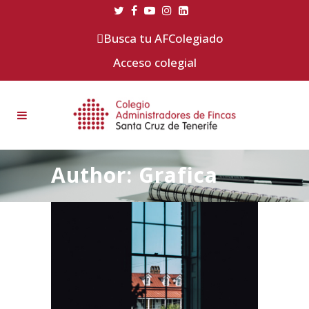
Busca tu AFColegiado
Acceso colegial
Author: Grafica