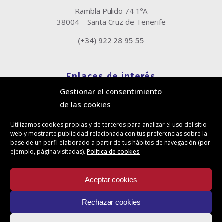
Rambla Pulido 74 1ºA
38004 – Santa Cruz de Tenerife
(+34) 922 28 95 55
Enlaces de interés
Gestionar el consentimiento
Política de cookies
de las cookies
Política de privacidad
Información legal
Utilizamos cookies propias y de terceros para analizar el uso del sitio
Canal de denuncias
web y mostrarte publicidad relacionada con tus preferencias sobre la
Protección de privacidad en redes sociales
base de un perfil elaborado a partir de tus hábitos de navegación (por
ejemplo, página visitadas).
Política de cookies
Síguenos
Aceptar cookies
Rechazar cookies
Actualidad