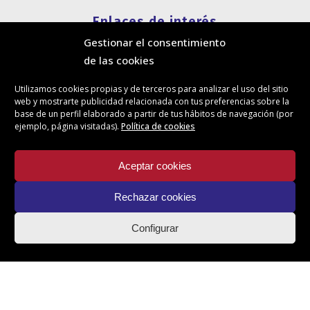
Enlaces de interés
Gestionar el consentimiento
Política de cookies
de las cookies
Política de privacidad
Información legal
Utilizamos cookies propias y de terceros para analizar el uso del sitio
Canal de denuncias
web y mostrarte publicidad relacionada con tus preferencias sobre la
Protección de privacidad en redes sociales
base de un perfil elaborado a partir de tus hábitos de navegación (por
ejemplo, página visitadas).
Política de cookies
Síguenos
Aceptar cookies
Rechazar cookies
Actualidad
Configurar
Contacto
Ilustre Colegio de Administradores de Fincas de Santa Cruz de
Tenerife. © Todos los derechos reservados.