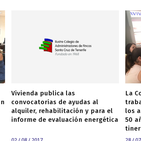
Vivienda publica las
La C
on
convocatorias de ayudas al
trab
alquiler, rehabilitación y para el
los 
informe de evaluación energética
50 a
tine
02 / 08 / 2017
28 / 0