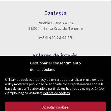
Contacto
Rambla Pulido 74 1ºA
38004 – Santa Cruz de Tenerife
(+34) 922 28 95 55
Enlaces de interés
Gestionar el consentimiento
Política de cookies
de las cookies
Política de privacidad
Información legal
Utilizamos cookies propias y de terceros para analizar el uso del sitio
Canal de denuncias
web y mostrarte publicidad relacionada con tus preferencias sobre la
Protección de privacidad en redes sociales
base de un perfil elaborado a partir de tus hábitos de navegación (por
ejemplo, página visitadas).
Política de cookies
Síguenos
Aceptar cookies