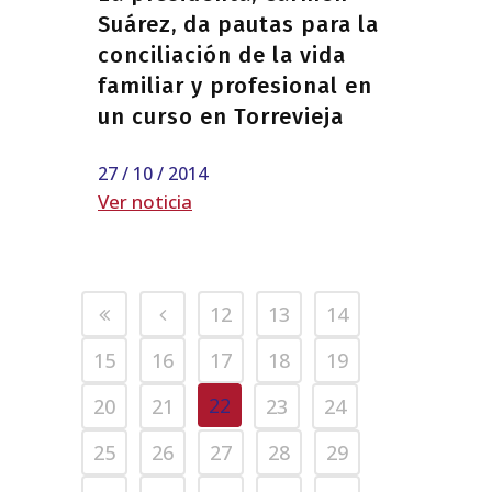
Suárez, da pautas para la
conciliación de la vida
familiar y profesional en
un curso en Torrevieja
27 / 10 / 2014
Ver noticia
12
13
14
15
16
17
18
19
22
20
21
23
24
25
26
27
28
29