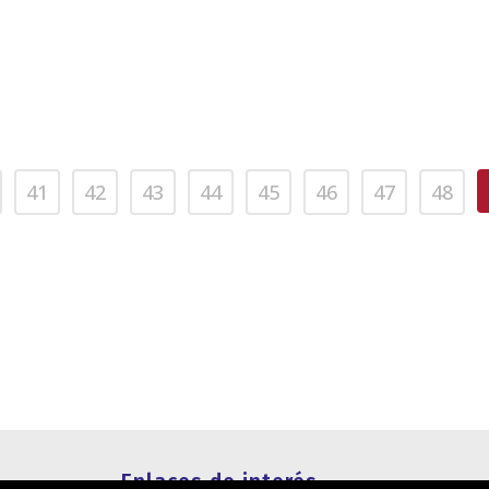
41
42
43
44
45
46
47
48
Enlaces de interés