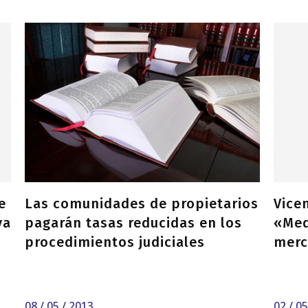
e
Las comunidades de propietarios
Vice
va
pagarán tasas reducidas en los
«Med
procedimientos judiciales
merc
08 / 05 / 2013
02 / 0