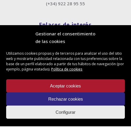
(+34) 922 28 95 55
Enlaces de interés
Gestionar el consentimiento
Política de cookies
de las cookies
Política de privacidad
Información legal
Utilizamos cookies propias y de terceros para analizar el uso del sitio
Canal de denuncias
web y mostrarte publicidad relacionada con tus preferencias sobre la
Protección de privacidad en redes sociales
base de un perfil elaborado a partir de tus hábitos de navegación (por
ejemplo, página visitadas).
Política de cookies
Síguenos
Aceptar cookies
Rechazar cookies
Actualidad
Configurar
Contacto