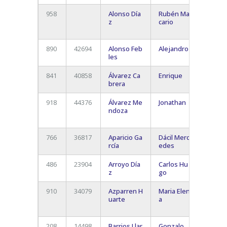
958
Alonso Día
Rubén Ma
San
z
cario
Cristó
La Lag
890
42694
Alonso Feb
Alejandro
Santa 
les
De Ten
841
40858
Álvarez Ca
Enrique
S/c De
brera
Teneri
918
44376
Álvarez Me
Jonathan
San
ndoza
Cristó
La Lag
766
36817
Aparicio Ga
Dácil Merc
rcía
edes
486
23904
Arroyo Día
Carlos Hu
S/c De
z
go
Teneri
910
34079
Azparren H
Maria Elen
Las Pa
uarte
a
de Gr
Canari
208
14498
Barrios Llar
Gonzalo
La Cue