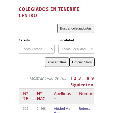
COLEGIADOS EN TENERIFE
CENTRO
Estado
Localidad
Mostrar 1–20 de 165
1
2
3
…
8
9
Siguiente »
Nº
Nº
Apellidos
Nombre
Local
TE.
NAC.
↑
525
24868
Abitbol Ma
Rebeca
Playa 
rtos
Las