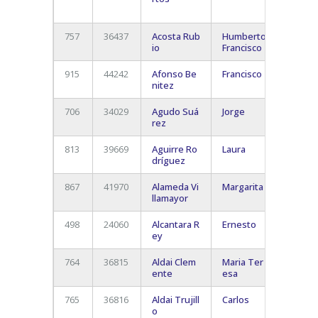
Améric
757
36437
Acosta Rub
Humberto
S/c De
io
Francisco
Teneri
915
44242
Afonso Be
Francisco
Santa 
nitez
de Ten
706
34029
Agudo Suá
Jorge
Puerto
rez
La Cru
813
39669
Aguirre Ro
Laura
Santa 
dríguez
de Ten
867
41970
Alameda Vi
Margarita
Santa 
llamayor
de Ten
498
24060
Alcantara R
Ernesto
Santa 
ey
De Ten
764
36815
Aldai Clem
Maria Ter
Santa 
ente
esa
De Ten
765
36816
Aldai Trujill
Carlos
Santa 
o
De Ten