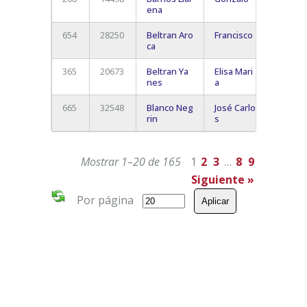
ena
La Lag
654
28250
Beltran Aro
Francisco
Santa 
ca
De Ten
365
20673
Beltran Ya
Elisa Mari
Santa 
nes
a
De Ten
665
32548
Blanco Neg
José Carlo
S/c De
rin
s
Teneri
Mostrar 1–20 de 165
1
2
3
…
8
9
Siguiente »
Por página