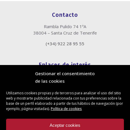
Contacto
Rambla Pulido 74 1ºA
38004 – Santa Cruz de Tenerife
(+34) 922 28 95 55
Enlaces de interés
Gestionar el consentimiento
Política de cookies
de las cookies
Política de privacidad
Información legal
Utilizamos cookies propias y de terceros para analizar el uso del sitio
Canal de denuncias
web y mostrarte publicidad relacionada con tus preferencias sobre la
Protección de privacidad en redes sociales
base de un perfil elaborado a partir de tus hábitos de navegación (por
ejemplo, página visitadas).
Política de cookies
Síguenos
Aceptar cookies