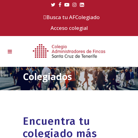
Busca tu AFColegiado
Acceso colegial
Colegiados
Encuentra tu
colegiado más