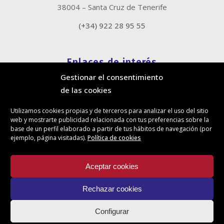
38004 – Santa Cruz de Tenerife
(+34) 922 28 95 55
Enlaces de interés
Gestionar el consentimiento
Política de cookies
de las cookies
Política de privacidad
Información legal
Utilizamos cookies propias y de terceros para analizar el uso del sitio
Canal de denuncias
web y mostrarte publicidad relacionada con tus preferencias sobre la
Protección de privacidad en redes sociales
base de un perfil elaborado a partir de tus hábitos de navegación (por
ejemplo, página visitadas).
Política de cookies
Síguenos
Aceptar cookies
Rechazar cookies
Actualidad
Configurar
Contacto