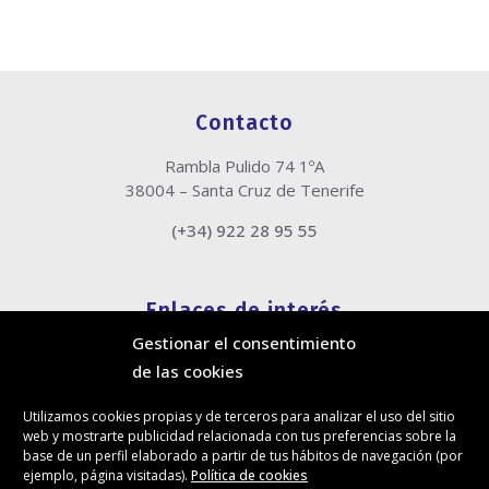
Contacto
Rambla Pulido 74 1ºA
38004 – Santa Cruz de Tenerife
(+34) 922 28 95 55
Enlaces de interés
Gestionar el consentimiento
Política de cookies
de las cookies
Política de privacidad
Información legal
Utilizamos cookies propias y de terceros para analizar el uso del sitio
Canal de denuncias
web y mostrarte publicidad relacionada con tus preferencias sobre la
Protección de privacidad en redes sociales
base de un perfil elaborado a partir de tus hábitos de navegación (por
ejemplo, página visitadas).
Política de cookies