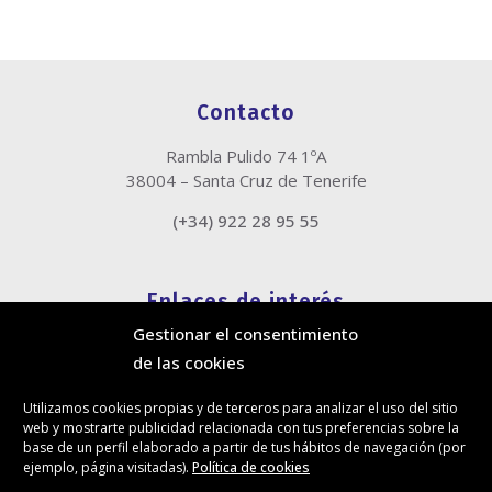
Contacto
Rambla Pulido 74 1ºA
38004 – Santa Cruz de Tenerife
(+34) 922 28 95 55
Enlaces de interés
Gestionar el consentimiento
Política de cookies
de las cookies
Política de privacidad
Información legal
Utilizamos cookies propias y de terceros para analizar el uso del sitio
Canal de denuncias
web y mostrarte publicidad relacionada con tus preferencias sobre la
Protección de privacidad en redes sociales
base de un perfil elaborado a partir de tus hábitos de navegación (por
ejemplo, página visitadas).
Política de cookies