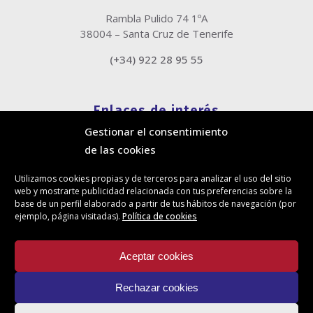
Rambla Pulido 74 1ºA
38004 – Santa Cruz de Tenerife
(+34) 922 28 95 55
Enlaces de interés
Gestionar el consentimiento
Política de cookies
de las cookies
Política de privacidad
Información legal
Utilizamos cookies propias y de terceros para analizar el uso del sitio
Canal de denuncias
web y mostrarte publicidad relacionada con tus preferencias sobre la
Protección de privacidad en redes sociales
base de un perfil elaborado a partir de tus hábitos de navegación (por
ejemplo, página visitadas).
Política de cookies
Síguenos
Aceptar cookies
Rechazar cookies
Actualidad