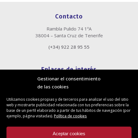
Contacto
Rambla Pulido 74 1ºA
38004 – Santa Cruz de Tenerife
(+34) 922 28 95 55
Enlaces de interés
Gestionar el consentimiento
Política de cookies
de las cookies
Política de privacidad
Información legal
Utilizamos cookies propias y de terceros para analizar el uso del sitio
Canal de denuncias
web y mostrarte publicidad relacionada con tus preferencias sobre la
Protección de privacidad en redes sociales
base de un perfil elaborado a partir de tus hábitos de navegación (por
ejemplo, página visitadas).
Política de cookies
Síguenos
Aceptar cookies