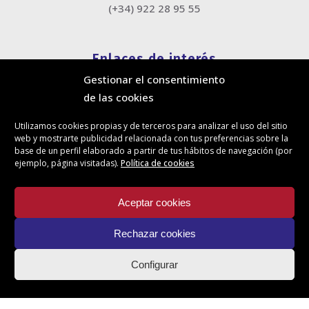
(+34) 922 28 95 55
Enlaces de interés
Gestionar el consentimiento
Política de cookies
de las cookies
Política de privacidad
Información legal
Utilizamos cookies propias y de terceros para analizar el uso del sitio
Canal de denuncias
web y mostrarte publicidad relacionada con tus preferencias sobre la
Protección de privacidad en redes sociales
base de un perfil elaborado a partir de tus hábitos de navegación (por
ejemplo, página visitadas).
Política de cookies
Síguenos
Aceptar cookies
Rechazar cookies
Actualidad
Configurar
Contacto