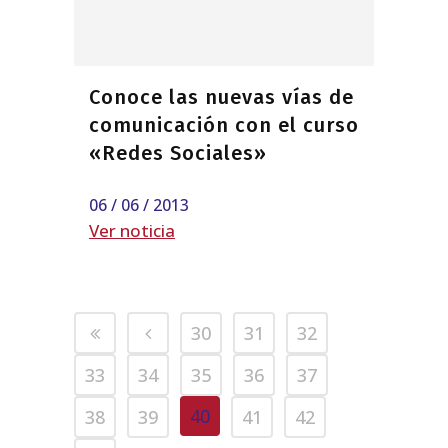
Conoce las nuevas vías de
comunicación con el curso
«Redes Sociales»
06 / 06 / 2013
Ver noticia
30
31
32
33
34
35
36
37
40
38
39
41
42