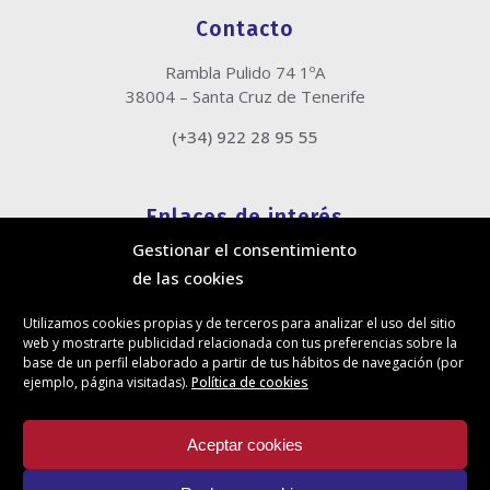
Contacto
Rambla Pulido 74 1ºA
38004 – Santa Cruz de Tenerife
(+34) 922 28 95 55
Enlaces de interés
Gestionar el consentimiento
Política de cookies
de las cookies
Política de privacidad
Información legal
Utilizamos cookies propias y de terceros para analizar el uso del sitio
Canal de denuncias
web y mostrarte publicidad relacionada con tus preferencias sobre la
Protección de privacidad en redes sociales
base de un perfil elaborado a partir de tus hábitos de navegación (por
ejemplo, página visitadas).
Política de cookies
Síguenos
Aceptar cookies