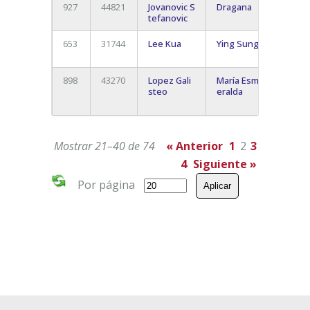
927
44821
Jovanovic S
Dragana
Adeje
tefanovic
653
31744
Lee Kua
Ying Sung
Los
Cristi
898
43270
Lopez Gali
María Esm
Las
steo
eralda
Galleta
Arona
Mostrar 21–40 de 74
« Anterior
1
2
3
4
Siguiente »
Por página