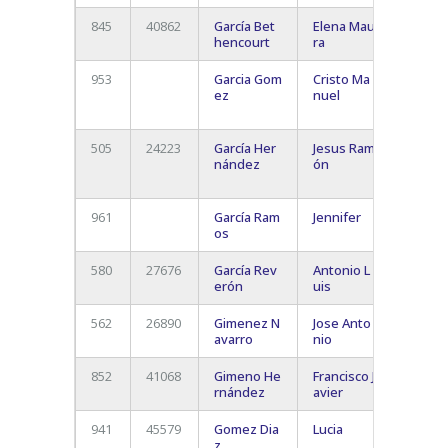
845
40862
García Bet
Elena Mau
Arafo
hencourt
ra
953
Garcia Gom
Cristo Ma
San
ez
nuel
Cristó
La Lag
505
24223
García Her
Jesus Ram
Valle 
nández
ón
Lorenz
Arona
961
García Ram
Jennifer
Guía d
os
Isora
580
27676
García Rev
Antonio L
Las
erón
uis
Gallet
562
26890
Gimenez N
Jose Anto
Los
avarro
nio
Cristi
852
41068
Gimeno He
Francisco J
El Mé
rnández
avier
(Granad
941
45579
Gomez Dia
Lucia
Granad
z
de Ab