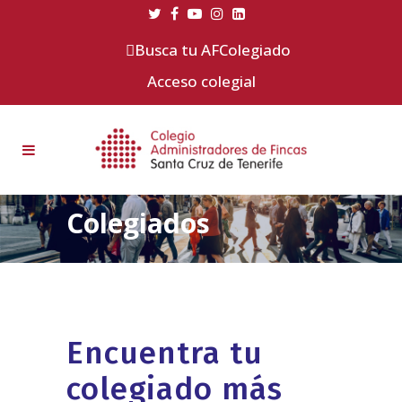
Busca tu AFColegiado
Acceso colegial
Colegiados
Encuentra tu
colegiado más