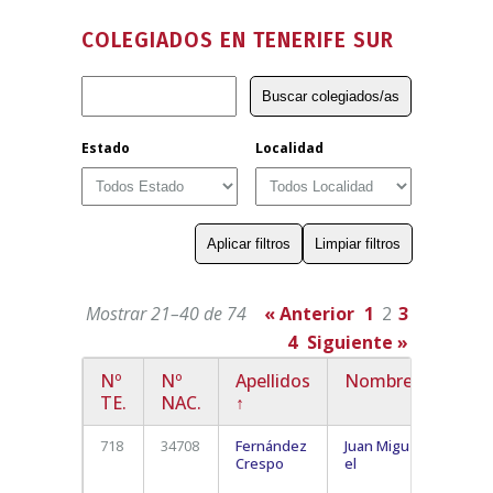
COLEGIADOS EN TENERIFE SUR
Estado
Localidad
Mostrar 21–40 de 74
« Anterior
1
2
3
4
Siguiente »
Nº
Nº
Apellidos
Nombre
Local
TE.
NAC.
↑
718
34708
Fernández
Juan Migu
Playa 
Crespo
el
Las
Americ