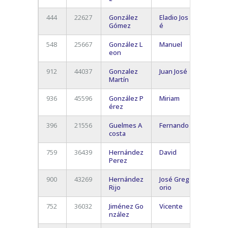
444
22627
González
Eladio Jos
Los
Gómez
é
Cristi
548
25667
González L
Manuel
Los
eon
Cristi
912
44037
Gonzalez
Juan José
Guía d
Martín
Isora
936
45596
González P
Miriam
Los
érez
Cristi
396
21556
Guelmes A
Fernando
Candel
costa
759
36439
Hernández
David
Adeje
Perez
900
43269
Hernández
José Greg
La Cue
Rijo
orio
La Lag
752
36032
Jiménez Go
Vicente
San Isi
nzález
Granad