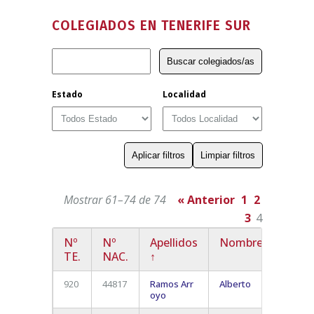
COLEGIADOS EN TENERIFE SUR
Estado
Localidad
Mostrar 61–74 de 74
« Anterior
1
2
3
4
Nº
Nº
Apellidos
Nombre
Local
TE.
NAC.
↑
920
44817
Ramos Arr
Alberto
Adeje
oyo