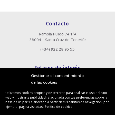
Contacto
Rambla Pulido 74 1ºA
38004 – Santa Cruz de Tenerife
(+34) 922 28 95 55
Enlaces de interés
Gestionar el consentimiento
Política de cookies
de las cookies
Política de privacidad
Información legal
Utilizamos cookies propias y de terceros para analizar el uso del sitio
Canal de denuncias
web y mostrarte publicidad relacionada con tus preferencias sobre la
Protección de privacidad en redes sociales
base de un perfil elaborado a partir de tus hábitos de navegación (por
ejemplo, página visitadas).
Política de cookies