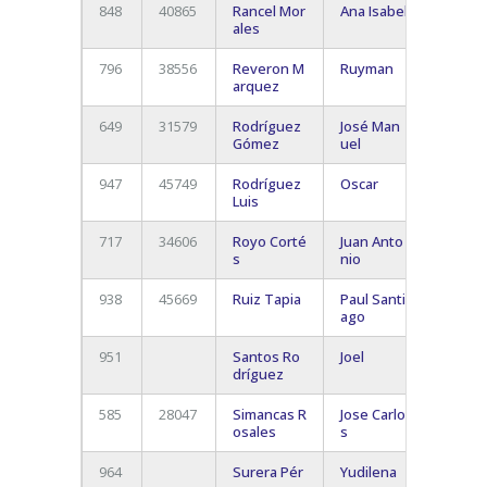
848
40865
Rancel Mor
Ana Isabel
El Frail
ales
(Arona
796
38556
Reveron M
Ruyman
San Is
arquez
(Granad
649
31579
Rodríguez
José Man
San Mi
Gómez
uel
De Ab
947
45749
Rodríguez
Oscar
Arona
Luis
717
34606
Royo Corté
Juan Anto
Los
s
nio
Cristi
938
45669
Ruiz Tapia
Paul Santi
Santa 
ago
de Ten
951
Santos Ro
Joel
Arona
dríguez
585
28047
Simancas R
Jose Carlo
Candel
osales
s
964
Surera Pér
Yudilena
Granad