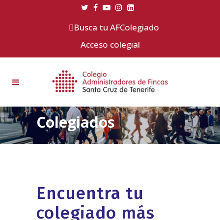
Busca tu AFColegiado
Acceso colegial
Colegiados
Encuentra tu
colegiado más