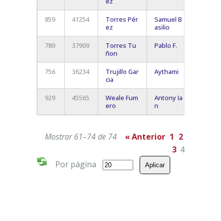
ez
de Ab
859
41254
Torres Pér
Samuel B
El Pal
ez
asilio
- Aron
789
37909
Torres Tu
Pablo F.
Los
ñon
Cristi
756
36234
Trujillo Gar
Aythami
Adeje
cia
929
45565
Weale Fum
Antony Ia
Santia
ero
n
del Te
Mostrar 61–74 de 74
« Anterior
1
2
3
4
Por página