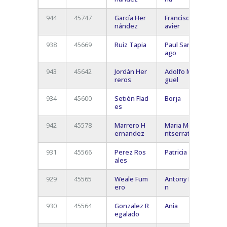
944
45747
García Her
Francisco J
Sant
nández
avier
de T
938
45669
Ruiz Tapia
Paul Santi
Sant
ago
de T
943
45642
Jordán Her
Adolfo Mi
Sant
reros
guel
de T
934
45600
Setién Flad
Borja
Sant
es
de T
942
45578
Marrero H
Maria Mo
La O
ernandez
ntserrat
931
45566
Perez Ros
Patricia
Sant
ales
de T
929
45565
Weale Fum
Antony Ia
Sant
ero
n
del 
930
45564
Gonzalez R
Ania
Sant
egalado
de T