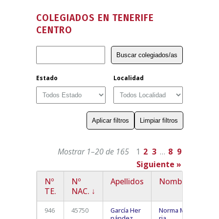
COLEGIADOS EN TENERIFE
CENTRO
Estado
Localidad
Mostrar 1–20 de 165
1
2
3
…
8
9
Siguiente »
Nº
Nº
Apellidos
Nombre
Loc
TE.
NAC.
↓
946
45750
García Her
Norma Ma
nández
ria