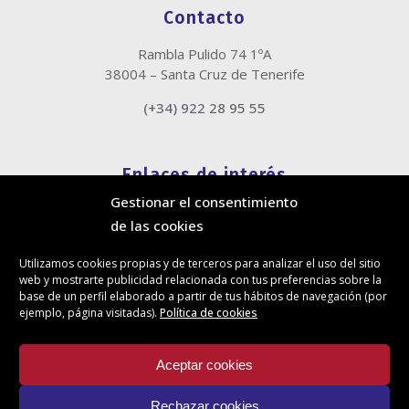
Contacto
Rambla Pulido 74 1ºA
38004 – Santa Cruz de Tenerife
(+34) 922 28 95 55
Enlaces de interés
Gestionar el consentimiento
Política de cookies
de las cookies
Política de privacidad
Información legal
Utilizamos cookies propias y de terceros para analizar el uso del sitio
Canal de denuncias
web y mostrarte publicidad relacionada con tus preferencias sobre la
Protección de privacidad en redes sociales
base de un perfil elaborado a partir de tus hábitos de navegación (por
ejemplo, página visitadas).
Política de cookies
Síguenos
Aceptar cookies
Rechazar cookies