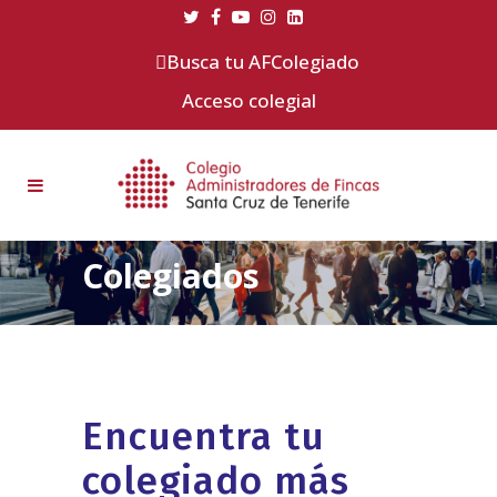
Busca tu AFColegiado
Acceso colegial
Colegiados
Encuentra tu
colegiado más