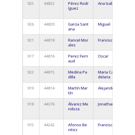
925
44822
Pérez Rodr
Ana Isabel
San
íguez
Cris
La L
926
44820
Garcia Sant
Miguel
S.C. 
ana
Tene
921
44818
Rancel Mor
Francisco
Aron
ales
917
44816
Perez Fern
Oscar
Sant
aud
de T
922
44815
Medina Pa
Maria Can
Sant
dilla
delaria
de T
919
44814
Martín Mar
Alejandro
tín
918
44376
Álvarez Me
Jonathan
San
ndoza
Cris
La L
915
44242
Afonso Be
Francisco
Sant
nitez
de T