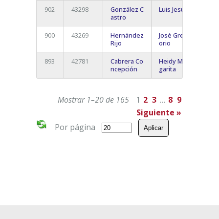
902
43298
González C
Luis Jesus
Sant
astro
De T
900
43269
Hernández
José Greg
La C
Rijo
orio
La L
893
42781
Cabrera Co
Heidy Mar
La L
ncepción
garita
Mostrar 1–20 de 165
1
2
3
…
8
9
Siguiente »
Por página