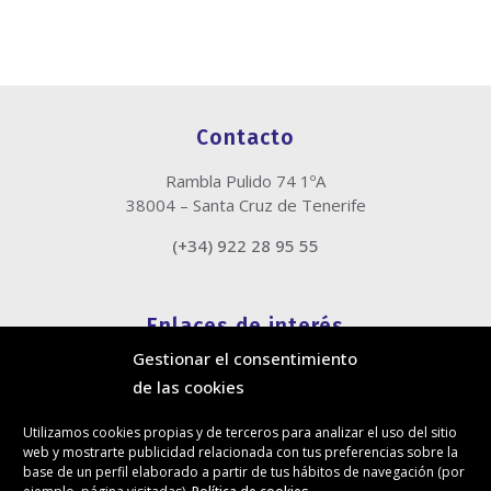
Contacto
Rambla Pulido 74 1ºA
38004 – Santa Cruz de Tenerife
(+34) 922 28 95 55
Enlaces de interés
Gestionar el consentimiento
Política de cookies
de las cookies
Política de privacidad
Información legal
Utilizamos cookies propias y de terceros para analizar el uso del sitio
Canal de denuncias
web y mostrarte publicidad relacionada con tus preferencias sobre la
Protección de privacidad en redes sociales
base de un perfil elaborado a partir de tus hábitos de navegación (por