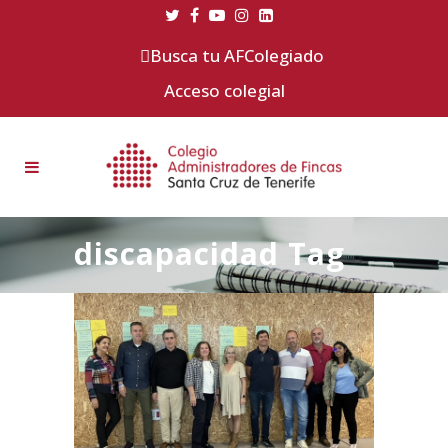
Busca tu AFColegiado
Acceso colegial
discapacidad Tag