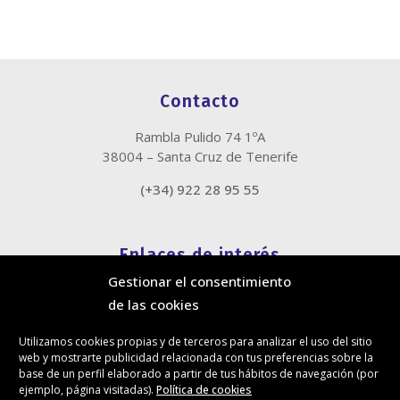
Contacto
Rambla Pulido 74 1ºA
38004 – Santa Cruz de Tenerife
(+34) 922 28 95 55
Enlaces de interés
Gestionar el consentimiento
Política de cookies
de las cookies
Política de privacidad
Información legal
Utilizamos cookies propias y de terceros para analizar el uso del sitio
Canal de denuncias
web y mostrarte publicidad relacionada con tus preferencias sobre la
Protección de privacidad en redes sociales
base de un perfil elaborado a partir de tus hábitos de navegación (por
ejemplo, página visitadas).
Política de cookies