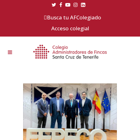
Busca tu AFColegiado
Acceso colegial