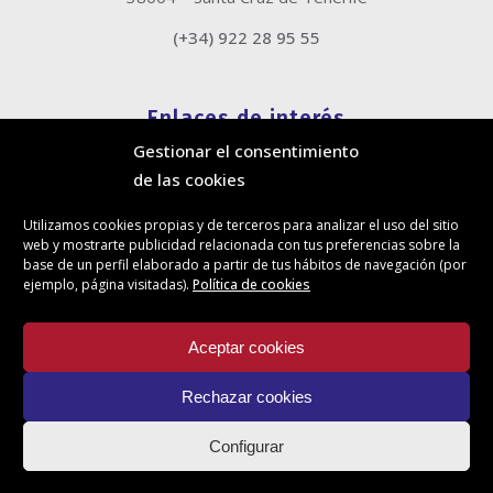
(+34) 922 28 95 55
Enlaces de interés
Gestionar el consentimiento
Política de cookies
de las cookies
Política de privacidad
Información legal
Utilizamos cookies propias y de terceros para analizar el uso del sitio
Canal de denuncias
web y mostrarte publicidad relacionada con tus preferencias sobre la
Protección de privacidad en redes sociales
base de un perfil elaborado a partir de tus hábitos de navegación (por
ejemplo, página visitadas).
Política de cookies
Síguenos
Aceptar cookies
Rechazar cookies
Actualidad
Configurar
Contacto