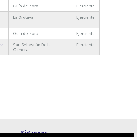
Guía de Isora
Ejerciente
La Orotava
Ejerciente
Guía de Isora
Ejerciente
co
San Sebastián De La
Ejerciente
Gomera
Síguenos