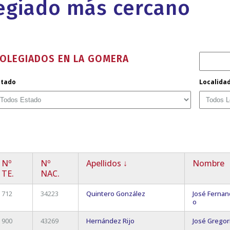
legiado más cercano
OLEGIADOS EN LA GOMERA
stado
Localida
Nº
Nº
Apellidos
↓
Nombre
TE.
NAC.
712
34223
Quintero González
José Fernan
o
900
43269
Hernández Rijo
José Gregor