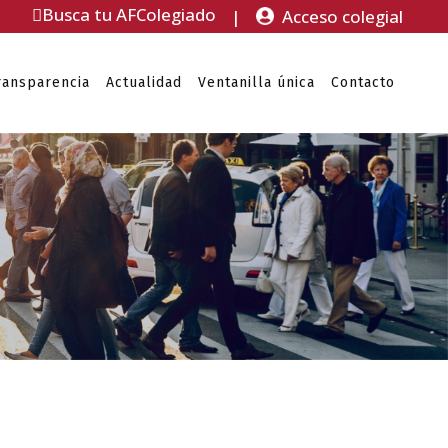
Busca tu AFColegiado
|
Acceso colegial
ransparencia
Actualidad
Ventanilla única
Contacto