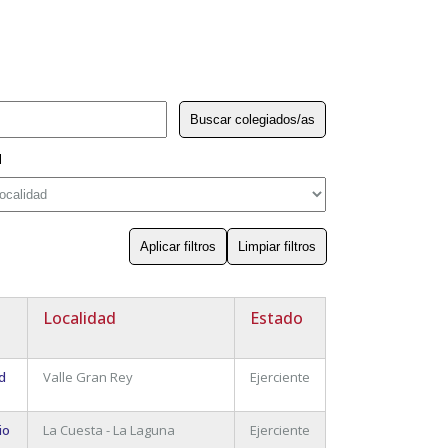
d
Localidad
Estado
d
Valle Gran Rey
Ejerciente
io
La Cuesta - La Laguna
Ejerciente