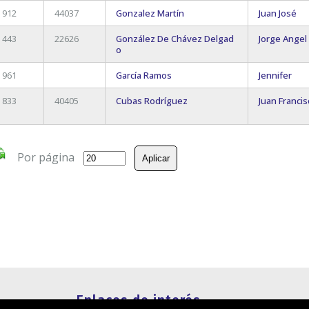
912
44037
Gonzalez Martín
Juan José
443
22626
González De Chávez Delgad
Jorge Angel
o
961
García Ramos
Jennifer
833
40405
Cubas Rodríguez
Juan Francis
Por página
Enlaces de interés