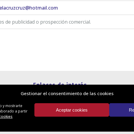
lacruzcruz@hotmail.com
es de publicidad o prospección comercial.
Enlaces de interés
Gestionar el consentimiento de las cookies
Política de cookies
Política de privacidad
eb y mostrarte
Información legal
Aceptar cookies
Re
laborado a partir
Canal de denuncias
 cookies
Protección de privacidad en redes
sociales