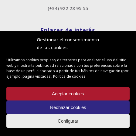
(+34) 922 28 95 55
Enlaces de interés
Gestionar el consentimiento
Política de cookies
de las cookies
Política de privacidad
Información legal
Utilizamos cookies propias y de terceros para analizar el uso del sitio
Canal de denuncias
web y mostrarte publicidad relacionada con tus preferencias sobre la
Protección de privacidad en redes sociales
base de un perfil elaborado a partir de tus hábitos de navegación (por
ejemplo, página visitadas).
Política de cookies
Síguenos
Aceptar cookies
Rechazar cookies
Actualidad
Configurar
Contacto