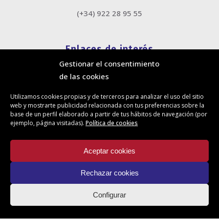
(+34) 922 28 95 55
Enlaces de interés
Gestionar el consentimiento
Política de cookies
de las cookies
Política de privacidad
Información legal
Utilizamos cookies propias y de terceros para analizar el uso del sitio
Canal de denuncias
web y mostrarte publicidad relacionada con tus preferencias sobre la
Protección de privacidad en redes sociales
base de un perfil elaborado a partir de tus hábitos de navegación (por
ejemplo, página visitadas).
Política de cookies
Síguenos
Aceptar cookies
Rechazar cookies
Actualidad
Configurar
Contacto