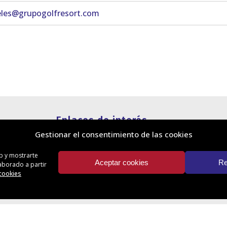
les@grupogolfresort.com
Enlaces de interés
Gestionar el consentimiento de las cookies
Política de cookies
Política de privacidad
eb y mostrarte
Información legal
Aceptar cookies
Re
laborado a partir
Canal de denuncias
 cookies
Protección de privacidad en redes
sociales