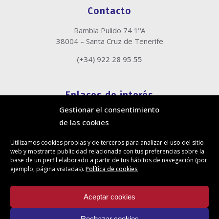
Contacto
Rambla Pulido 74 1ºA
38004 – Santa Cruz de Tenerife
(+34) 922 28 95 55
Enlaces de interés
Gestionar el consentimiento
Política de cookies
de las cookies
Política de privacidad
Información legal
Utilizamos cookies propias y de terceros para analizar el uso del sitio
Canal de denuncias
web y mostrarte publicidad relacionada con tus preferencias sobre la
Protección de privacidad en redes sociales
base de un perfil elaborado a partir de tus hábitos de navegación (por
ejemplo, página visitadas).
Política de cookies
Síguenos
Aceptar cookies
Rechazar cookies