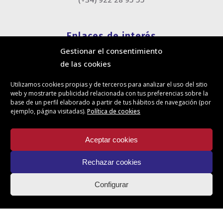
Enlaces de interés
Gestionar el consentimiento
Política de cookies
de las cookies
Política de privacidad
Información legal
Utilizamos cookies propias y de terceros para analizar el uso del sitio
Canal de denuncias
web y mostrarte publicidad relacionada con tus preferencias sobre la
Protección de privacidad en redes sociales
base de un perfil elaborado a partir de tus hábitos de navegación (por
ejemplo, página visitadas).
Política de cookies
Síguenos
Aceptar cookies
Rechazar cookies
Actualidad
Configurar
Contacto