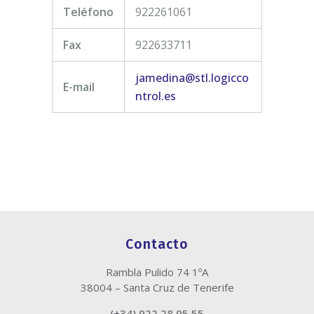
Teléfono
922261061
Fax
922633711
jamedina@stl.logicco
E-mail
ntrol.es
Contacto
Rambla Pulido 74 1ºA
38004 – Santa Cruz de Tenerife
(+34) 922 28 95 55