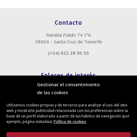
Contacto
Rambla Pulido 74 1ºA
38004 – Santa Cruz de Tenerife
(+34) 922 28 95 55
Enlaces de interés
Gestionar el consentimiento
Política de cookies
de las cookies
Política de privacidad
Información legal
Utilizamos cookies propias y de terceros para analizar el uso del sitio
Canal de denuncias
web y mostrarte publicidad relacionada con tus preferencias sobre la
Protección de privacidad en redes sociales
base de un perfil elaborado a partir de tus hábitos de navegación (por
ejemplo, página visitadas).
Política de cookies
Síguenos