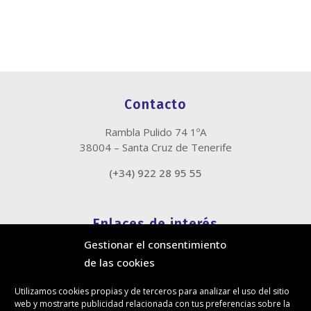
Contacto
Rambla Pulido 74 1ºA
38004 – Santa Cruz de Tenerife
(+34) 922 28 95 55
Enlaces de interés
Gestionar el consentimiento
Política de cookies
de las cookies
Política de privacidad
Información legal
Utilizamos cookies propias y de terceros para analizar el uso del sitio
Canal de denuncias
web y mostrarte publicidad relacionada con tus preferencias sobre la