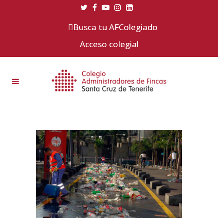
Busca tu AFColegiado
Acceso colegial