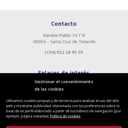
Contacto
Rambla Pulido 74 1ºA
38004 – Santa Cruz de Tenerife
(+34) 922 28 95 55
Enlaces de interés
Gestionar el consentimiento
Política de cookies
de las cookies
Política de privacidad
Información legal
Utilizamos cookies propias y de terceros para analizar el uso del sitio
Canal de denuncias
web y mostrarte publicidad relacionada con tus preferencias sobre la
Protección de privacidad en redes sociales
base de un perfil elaborado a partir de tus hábitos de navegación (por
ejemplo, página visitadas).
Política de cookies