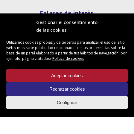
Enlaces de interés
Gestionar el consentimiento
Política de cookies
de las cookies
Política de privacidad
Información legal
Utilizamos cookies propias y de terceros para analizar el uso del sitio
Canal de denuncias
web y mostrarte publicidad relacionada con tus preferencias sobre la
Protección de privacidad en redes sociales
base de un perfil elaborado a partir de tus hábitos de navegación (por
ejemplo, página visitadas).
Política de cookies
Síguenos
Aceptar cookies
Rechazar cookies
Actualidad
Configurar
Contacto
Ilustre Colegio de Administradores de Fincas de Santa Cruz de
Tenerife. © Todos los derechos reservados.