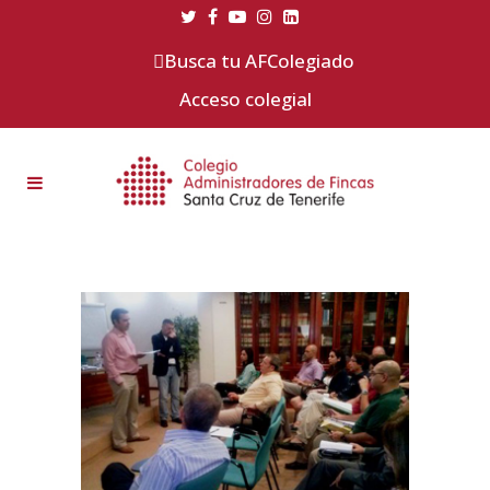
Busca tu AFColegiado
Acceso colegial