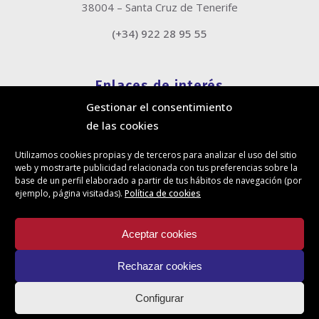
38004 – Santa Cruz de Tenerife
(+34) 922 28 95 55
Enlaces de interés
Gestionar el consentimiento
Política de cookies
de las cookies
Política de privacidad
Información legal
Utilizamos cookies propias y de terceros para analizar el uso del sitio
Canal de denuncias
web y mostrarte publicidad relacionada con tus preferencias sobre la
Protección de privacidad en redes sociales
base de un perfil elaborado a partir de tus hábitos de navegación (por
ejemplo, página visitadas).
Política de cookies
Síguenos
Aceptar cookies
Rechazar cookies
Actualidad
Configurar
Contacto