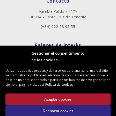
Contacto
Rambla Pulido 74 1ºA
38004 – Santa Cruz de Tenerife
(+34) 922 28 95 55
Enlaces de interés
Gestionar el consentimiento
Política de cookies
de las cookies
Política de privacidad
Información legal
Utilizamos cookies propias y de terceros para analizar el uso del sitio
Canal de denuncias
web y mostrarte publicidad relacionada con tus preferencias sobre la
Protección de privacidad en redes sociales
base de un perfil elaborado a partir de tus hábitos de navegación (por
ejemplo, página visitadas).
Política de cookies
Síguenos
Aceptar cookies
Rechazar cookies