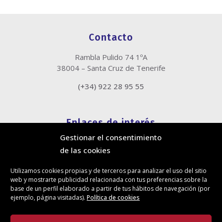
Contacto
Rambla Pulido 74 1ºA
38004 – Santa Cruz de Tenerife
(+34) 922 28 95 55
Enlaces de interés
Gestionar el consentimiento
Política de cookies
de las cookies
Política de privacidad
Información legal
Utilizamos cookies propias y de terceros para analizar el uso del sitio
Canal de denuncias
web y mostrarte publicidad relacionada con tus preferencias sobre la
Protección de privacidad en redes sociales
base de un perfil elaborado a partir de tus hábitos de navegación (por
ejemplo, página visitadas).
Política de cookies