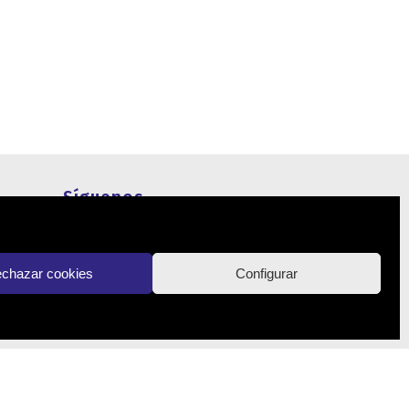
Síguenos
Actualidad
chazar cookies
Configurar
Contacto
os reservados.