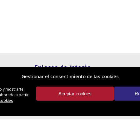
Enlaces de interés
Gestionar el consentimiento de las cookies
Política de cookies
Política de privacidad
eb y mostrarte
Información legal
Aceptar cookies
Re
laborado a partir
Canal de denuncias
 cookies
Protección de privacidad en redes
sociales
io de Administradores de Fincas de Santa Cruz de Tenerife. © Todos los derech