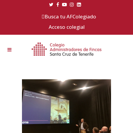
Busca tu AFColegiado
Acceso colegial