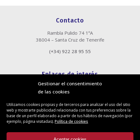
Contacto
Rambla Pulido 74 1ºA
38004 – Santa Cruz de Tenerife
(+34) 922 28 95 55
Enlaces de interés
Gestionar el consentimiento
Política de cookies
de las cookies
Política de privacidad
Información legal
Utilizamos cookies propias y de terceros para analizar el uso del sitio
Canal de denuncias
web y mostrarte publicidad relacionada con tus preferencias sobre la
Protección de privacidad en redes sociales
base de un perfil elaborado a partir de tus hábitos de navegación (por
ejemplo, página visitadas).
Política de cookies
Síguenos
Aceptar cookies