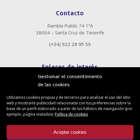
Contacto
Rambla Pulido 74 1ºA
38004 – Santa Cruz de Tenerife
(+34) 922 28 95 55
Enlaces de interés
Gestionar el consentimiento
Política de cookies
de las cookies
Política de privacidad
Información legal
Utilizamos cookies propias y de terceros para analizar el uso del sitio
Canal de denuncias
web y mostrarte publicidad relacionada con tus preferencias sobre la
Protección de privacidad en redes sociales
base de un perfil elaborado a partir de tus hábitos de navegación (por
ejemplo, página visitadas).
Política de cookies
Síguenos
Aceptar cookies